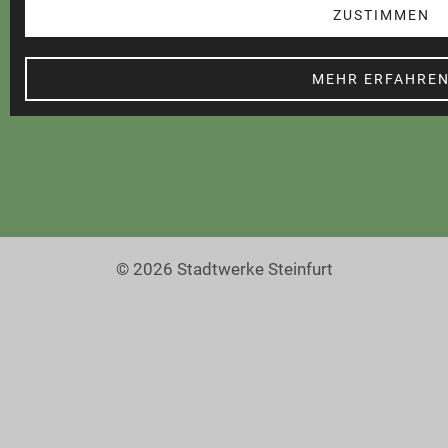
Teilnahmebedingungen
ZUSTIMMEN
Cookie Einstellungen
Barrierefreiheit
MEHR ERFAHRE
© 2026 Stadtwerke Steinfurt