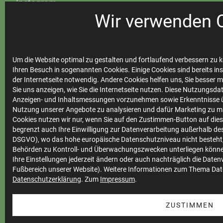
Instagram
Steinfurter Bäder
Wir verwenden 
Um die Website optimal zu gestalten und fortlaufend verbessern zu k
Ihre
Ihren Besuch in sogenannten Cookies. Einige Cookies sind bereits ins
der Internetseite notwendig. Andere Cookies helfen uns, Sie besser 
Stadtwerke
Sie uns anzeigen, wie Sie die Internetseite nutzen. Diese Nutzungsd
Anzeigen- und Inhaltsmessungen vorzunehmen sowie Erkenntnisse ü
Nutzung unserer Angebote zu analysieren und dafür Marketing zu m
Cookies nutzen wir nur, wenn Sie auf den Zustimmen-Button auf diese
Marktkommunikation
begrenzt auch Ihre Einwilligung zur Datenverarbeitung außerhalb des 
DSGVO), wo das hohe europäische Datenschutzniveau nicht besteht,
Vertrieb
Behörden zu Kontroll- und Überwachungszwecken unterliegen könne
Impressum
Ihre Einstellungen jederzeit ändern oder auch nachträglich die Date
Fußbereich unserer Website). Weitere Informationen zum Thema Dat
Datenschutz
Datenschutzerklärung
. Zum
Impressum
.
Teilnahmebedingungen
ZUSTIMMEN
Cookie Einstellungen