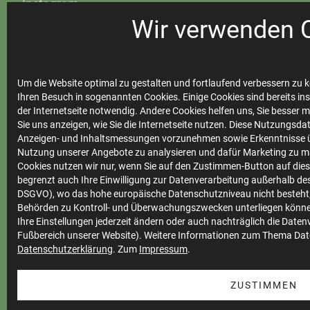
Instagram
Steinfurter Bäder
Wir verwenden 
Um die Website optimal zu gestalten und fortlaufend verbessern zu k
Ihre
Ihren Besuch in sogenannten Cookies. Einige Cookies sind bereits ins
der Internetseite notwendig. Andere Cookies helfen uns, Sie besser 
Stadtwerke
Sie uns anzeigen, wie Sie die Internetseite nutzen. Diese Nutzungsd
Anzeigen- und Inhaltsmessungen vorzunehmen sowie Erkenntnisse ü
Nutzung unserer Angebote zu analysieren und dafür Marketing zu m
Cookies nutzen wir nur, wenn Sie auf den Zustimmen-Button auf diese
Marktkommunikation
begrenzt auch Ihre Einwilligung zur Datenverarbeitung außerhalb des 
DSGVO), wo das hohe europäische Datenschutzniveau nicht besteht,
Vertrieb
Behörden zu Kontroll- und Überwachungszwecken unterliegen könne
Impressum
Ihre Einstellungen jederzeit ändern oder auch nachträglich die Date
Fußbereich unserer Website). Weitere Informationen zum Thema Dat
Datenschutz
Datenschutzerklärung
. Zum
Impressum
.
Teilnahmebedingungen
ZUSTIMMEN
Cookie Einstellungen