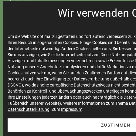
Instagram
Steinfurter Bäder
Wir verwenden 
Um die Website optimal zu gestalten und fortlaufend verbessern zu k
Ihre
Ihren Besuch in sogenannten Cookies. Einige Cookies sind bereits ins
der Internetseite notwendig. Andere Cookies helfen uns, Sie besser 
Stadtwerke
Sie uns anzeigen, wie Sie die Internetseite nutzen. Diese Nutzungsd
Anzeigen- und Inhaltsmessungen vorzunehmen sowie Erkenntnisse ü
Nutzung unserer Angebote zu analysieren und dafür Marketing zu m
Cookies nutzen wir nur, wenn Sie auf den Zustimmen-Button auf diese
Marktkommunikation
begrenzt auch Ihre Einwilligung zur Datenverarbeitung außerhalb des 
DSGVO), wo das hohe europäische Datenschutzniveau nicht besteht,
Vertrieb
Behörden zu Kontroll- und Überwachungszwecken unterliegen könne
Impressum
Ihre Einstellungen jederzeit ändern oder auch nachträglich die Date
Fußbereich unserer Website). Weitere Informationen zum Thema Dat
Datenschutz
Datenschutzerklärung
. Zum
Impressum
.
Teilnahmebedingungen
ZUSTIMMEN
Cookie Einstellungen