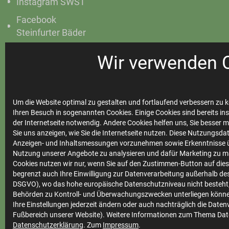
Instagram SWST
Facebook
Steinfurter Bäder
Instagram
Wir verwenden 
Steinfurter Bäder
Um die Website optimal zu gestalten und fortlaufend verbessern zu k
Ihren Besuch in sogenannten Cookies. Einige Cookies sind bereits ins
Ihre
der Internetseite notwendig. Andere Cookies helfen uns, Sie besser 
Sie uns anzeigen, wie Sie die Internetseite nutzen. Diese Nutzungsd
Stadtwerke
Anzeigen- und Inhaltsmessungen vorzunehmen sowie Erkenntnisse ü
Nutzung unserer Angebote zu analysieren und dafür Marketing zu m
Cookies nutzen wir nur, wenn Sie auf den Zustimmen-Button auf diese
begrenzt auch Ihre Einwilligung zur Datenverarbeitung außerhalb des 
Marktkommunikation
DSGVO), wo das hohe europäische Datenschutzniveau nicht besteht,
Vertrieb
Behörden zu Kontroll- und Überwachungszwecken unterliegen könne
Ihre Einstellungen jederzeit ändern oder auch nachträglich die Date
Impressum
Fußbereich unserer Website). Weitere Informationen zum Thema Dat
Datenschutzerklärung
. Zum
Impressum
.