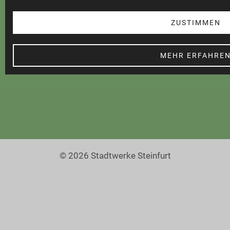
Datenschutz
Teilnahmebedingungen
ZUSTIMMEN
Cookie Einstellungen
MEHR ERFAHRE
Barrierefreiheit
© 2026 Stadtwerke Steinfurt