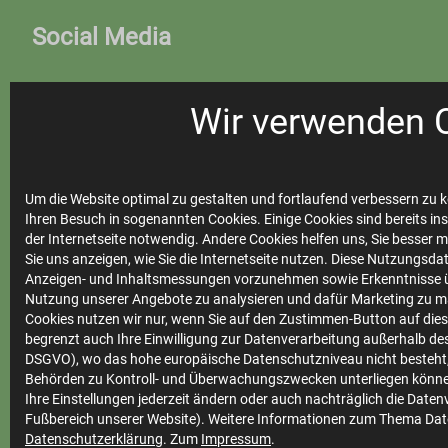
Social Media
Wir verwenden 
Facebook SWST
Instagram SWST
Facebook
Um die Website optimal zu gestalten und fortlaufend verbessern zu k
Steinfurter Bäder
Ihren Besuch in sogenannten Cookies. Einige Cookies sind bereits ins
der Internetseite notwendig. Andere Cookies helfen uns, Sie besser 
Instagram
Sie uns anzeigen, wie Sie die Internetseite nutzen. Diese Nutzungsd
Steinfurter Bäder
Anzeigen- und Inhaltsmessungen vorzunehmen sowie Erkenntnisse ü
Nutzung unserer Angebote zu analysieren und dafür Marketing zu m
Cookies nutzen wir nur, wenn Sie auf den Zustimmen-Button auf diese
begrenzt auch Ihre Einwilligung zur Datenverarbeitung außerhalb des 
DSGVO), wo das hohe europäische Datenschutzniveau nicht besteht,
Behörden zu Kontroll- und Überwachungszwecken unterliegen könne
Ihre
Ihre Einstellungen jederzeit ändern oder auch nachträglich die Date
Fußbereich unserer Website). Weitere Informationen zum Thema Dat
Stadtwerke
Datenschutzerklärung
. Zum
Impressum
.