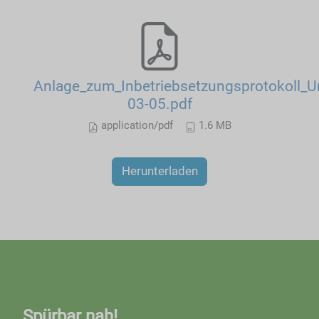
Anlage_zum_Inbetriebsetzungsprotokoll
03-05.pdf
application/pdf
1.6 MB
Herunterladen
Spürbar nah!