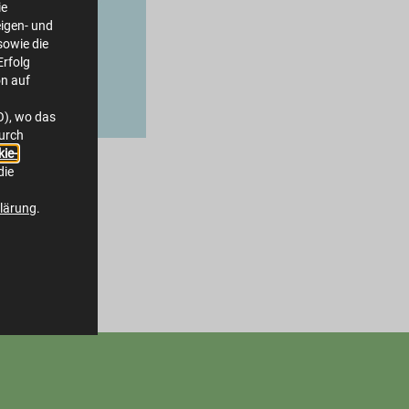
ie
igen- und
owie die
Erfolg
on auf
O), wo das
durch
ie-
die
lärung
.