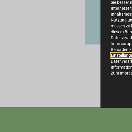
Sie besser 
Internetsei
Inhaltsmes
Nutzung un
messen zu k
diesem Bann
Datenverarb
hohe europä
Behörden z
Einstellung
Datenverarb
Informatio
Zum
Impre