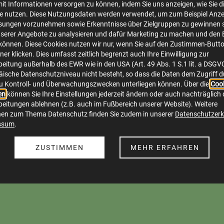
mit Informationen versorgen zu können, indem Sie uns anzeigen, wie Sie d
te nutzen. Diese Nutzungsdaten werden verwendet, um zum Beispiel Anze
sungen vorzunehmen sowie Erkenntnisse über Zielgruppen zu gewinnen s
serer Angebote zu analysieren und dafür Marketing zu machen und den 
önnen. Diese Cookies nutzen wir nur, wenn Sie auf den Zustimmen-Butt
er klicken. Dies umfasst zeitlich begrenzt auch Ihre Einwilligung zur
eitung außerhalb des EWR wie in den USA (Art. 49 Abs. 1 S.1 lit. a DSGV
ische Datenschutzniveau nicht besteht, so dass die Daten dem Zugriff 
u Kontroll- und Überwachungszwecken unterliegen können. Über die
gasspartipps-social-media6.jpg
Cook
en
können Sie Ihre Einstellungen jederzeit ändern oder auch nachträglich 
image/jpeg
1076x935
163.8 KB
eitungen ablehnen (z.B. auch im Fußbereich unserer Website). Weitere
nen zum Thema Datenschutz finden Sie zudem in unserer
Datenschutzerk
ssum
.
Herunterladen
Bild in voller Größe anzeigen…
ZUSTIMMEN
MEHR ERFAHREN