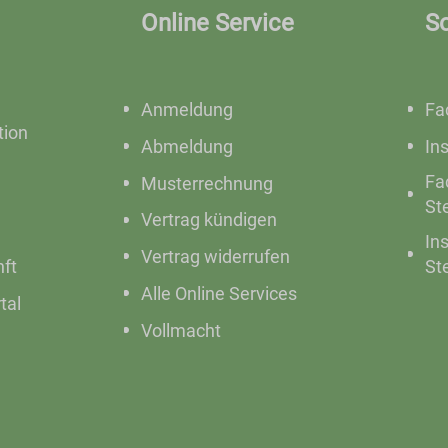
Online Service
S
Anmeldung
Fa
ion
Abmeldung
In
Fa
Musterrechnung
St
Vertrag kündigen
In
Vertrag widerrufen
nft
St
Alle Online Services
tal
Vollmacht