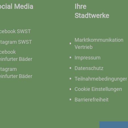
ocial Media
Ihre
Stadtwerke
cebook SWST
Marktkommunikation
stagram SWST
Vertrieb
cebook
Impressum
einfurter Bäder
Datenschutz
stagram
einfurter Bäder
Teilnahmebedingunge
Cookie Einstellungen
Barrierefreiheit