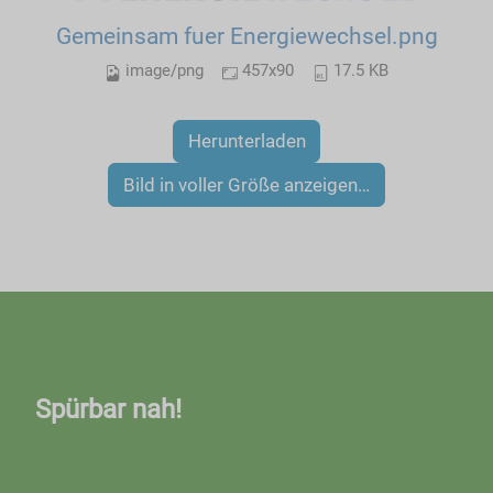
Gemeinsam fuer Energiewechsel.png
image/png
457x90
17.5 KB
Herunterladen
Bild in voller Größe anzeigen…
Spürbar nah!