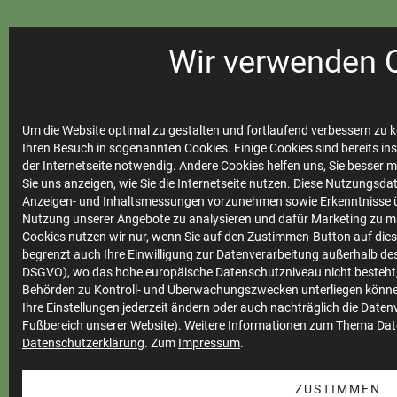
Wir verwenden 
Ihre
Stadtwerke
Um die Website optimal zu gestalten und fortlaufend verbessern zu k
Ihren Besuch in sogenannten Cookies. Einige Cookies sind bereits ins
der Internetseite notwendig. Andere Cookies helfen uns, Sie besser 
Sie uns anzeigen, wie Sie die Internetseite nutzen. Diese Nutzungsd
Marktkommunikation
Anzeigen- und Inhaltsmessungen vorzunehmen sowie Erkenntnisse ü
Vertrieb
Nutzung unserer Angebote zu analysieren und dafür Marketing zu m
Cookies nutzen wir nur, wenn Sie auf den Zustimmen-Button auf diese
Impressum
begrenzt auch Ihre Einwilligung zur Datenverarbeitung außerhalb des 
DSGVO), wo das hohe europäische Datenschutzniveau nicht besteht,
Datenschutz
Behörden zu Kontroll- und Überwachungszwecken unterliegen könne
Teilnahmebedingungen
Ihre Einstellungen jederzeit ändern oder auch nachträglich die Date
Fußbereich unserer Website). Weitere Informationen zum Thema Dat
Cookie Einstellungen
Datenschutzerklärung
. Zum
Impressum
.
Barrierefreiheit
ZUSTIMMEN