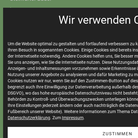
Instagram
Wir verwenden 
Steinfurter Bäder
Um die Website optimal zu gestalten und fortlaufend verbessern zu k
Ihren Besuch in sogenannten Cookies. Einige Cookies sind bereits ins
Ihre
der Internetseite notwendig. Andere Cookies helfen uns, Sie besser 
Stadtwerke
Sie uns anzeigen, wie Sie die Internetseite nutzen. Diese Nutzungsd
Anzeigen- und Inhaltsmessungen vorzunehmen sowie Erkenntnisse ü
Nutzung unserer Angebote zu analysieren und dafür Marketing zu m
Cookies nutzen wir nur, wenn Sie auf den Zustimmen-Button auf diese
begrenzt auch Ihre Einwilligung zur Datenverarbeitung außerhalb des 
Marktkommunikation
DSGVO), wo das hohe europäische Datenschutzniveau nicht besteht,
Vertrieb
Behörden zu Kontroll- und Überwachungszwecken unterliegen könne
Ihre Einstellungen jederzeit ändern oder auch nachträglich die Date
Impressum
Fußbereich unserer Website). Weitere Informationen zum Thema Dat
Datenschutzerklärung
Datenschutz
. Zum
Impressum
.
Teilnahmebedingungen
ZUSTIMMEN