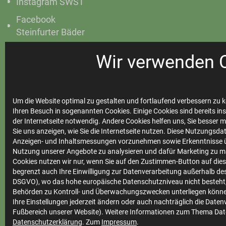
Instagram SWST
Facebook
Steinfurter Bäder
Instagram
Wir verwenden 
Steinfurter Bäder
Um die Website optimal zu gestalten und fortlaufend verbessern zu k
Ihren Besuch in sogenannten Cookies. Einige Cookies sind bereits ins
Ihre
der Internetseite notwendig. Andere Cookies helfen uns, Sie besser 
Sie uns anzeigen, wie Sie die Internetseite nutzen. Diese Nutzungsd
Stadtwerke
Anzeigen- und Inhaltsmessungen vorzunehmen sowie Erkenntnisse ü
Nutzung unserer Angebote zu analysieren und dafür Marketing zu m
Cookies nutzen wir nur, wenn Sie auf den Zustimmen-Button auf diese
begrenzt auch Ihre Einwilligung zur Datenverarbeitung außerhalb des 
Marktkommunikation
DSGVO), wo das hohe europäische Datenschutzniveau nicht besteht,
Vertrieb
Behörden zu Kontroll- und Überwachungszwecken unterliegen könne
Ihre Einstellungen jederzeit ändern oder auch nachträglich die Date
Impressum
Fußbereich unserer Website). Weitere Informationen zum Thema Dat
Datenschutzerklärung
. Zum
Impressum
.