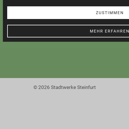
Datenschutz
Teilnahmebedingungen
ZUSTIMMEN
Cookie Einstellungen
MEHR ERFAHRE
Barrierefreiheit
© 2026 Stadtwerke Steinfurt