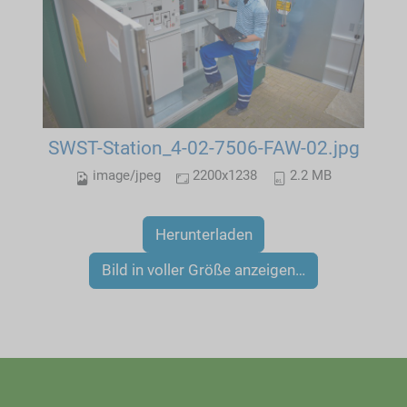
SWST-Station_4-02-7506-FAW-02.jpg
image/jpeg
2200x1238
2.2 MB
Herunterladen
Bild in voller Größe anzeigen…