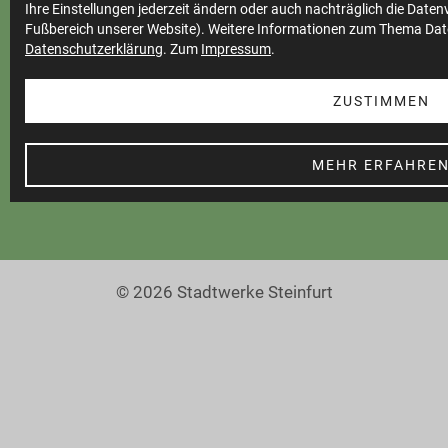
Ihre Einstellungen jederzeit ändern oder auch nachträglich die Date
Teilnahmebedingungen
Fußbereich unserer Website). Weitere Informationen zum Thema Dat
Datenschutzerklärung
. Zum
Impressum
.
Cookie Einstellungen
Barrierefreiheit
ZUSTIMMEN
MEHR ERFAHRE
© 2026 Stadtwerke Steinfurt