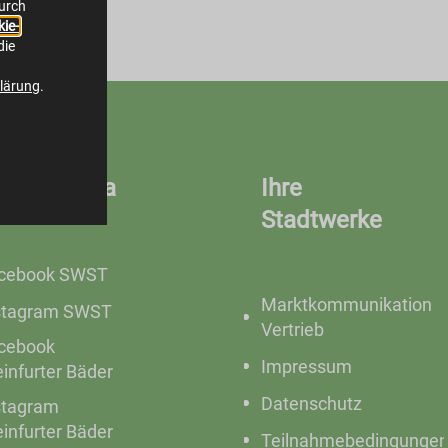
durch
ie-
die
lärung
.
ocial Media
Ihre
Stadtwerke
cebook SWST
Marktkommunikation
stagram SWST
Vertrieb
cebook
Impressum
einfurter Bäder
Datenschutz
stagram
einfurter Bäder
Teilnahmebedingunge