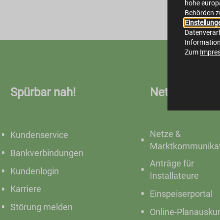
hohe europä
Behörden z
Einstellung
Datenverarb
Informatio
Zum
Impre
Spürbar nah!
Netze
Netze &
Kundenservice
Marktkommunikat
Bankverbindungen
Anträge für
Kundenlogin
Installateure
Karriere
Einspeiserportal
Störung melden
Online-Planausku