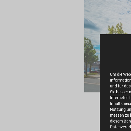
Um die Webs
Information
und für das
Sie besser 
we
Internetsei
Inhaltsmes
Nutzung un
messen zu k
diesem Bann
Datenverarb