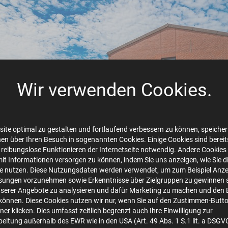
Wir verwenden Cookies.
ite optimal zu gestalten und fortlaufend verbessern zu können, speichert
en über Ihren Besuch in sogenannten Cookies. Einige Cookies sind bereits 
 reibungslose Funktionieren der Internetseite notwendig. Andere Cookies 
mit Informationen versorgen zu können, indem Sie uns anzeigen, wie Sie d
b-10--Station-13--5667-1500pix-72dpi-FAW-10.
te nutzen. Diese Nutzungsdaten werden verwendet, um zum Beispiel Anze
sungen vorzunehmen sowie Erkenntnisse über Zielgruppen zu gewinnen s
image/jpeg
1500x750
1.1 MB
serer Angebote zu analysieren und dafür Marketing zu machen und den 
önnen. Diese Cookies nutzen wir nur, wenn Sie auf den Zustimmen-Butt
er klicken. Dies umfasst zeitlich begrenzt auch Ihre Einwilligung zur
Herunterladen
Bild in voller Größe anzeigen…
eitung außerhalb des EWR wie in den USA (Art. 49 Abs. 1 S.1 lit. a DSGV