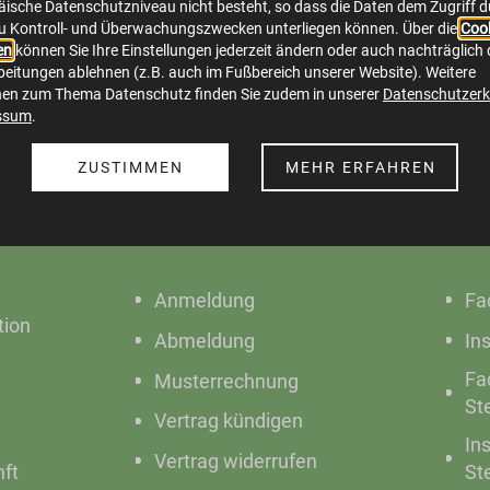
ische Datenschutzniveau nicht besteht, so dass die Daten dem Zugriff 
u Kontroll- und Überwachungszwecken unterliegen können. Über die
Cook
en
können Sie Ihre Einstellungen jederzeit ändern oder auch nachträglich 
eitungen ablehnen (z.B. auch im Fußbereich unserer Website). Weitere
nen zum Thema Datenschutz finden Sie zudem in unserer
Datenschutzerk
ssum
.
ZUSTIMMEN
MEHR ERFAHREN
Online Service
S
Anmeldung
Fa
ion
Abmeldung
In
Fa
Musterrechnung
St
Vertrag kündigen
In
Vertrag widerrufen
nft
St