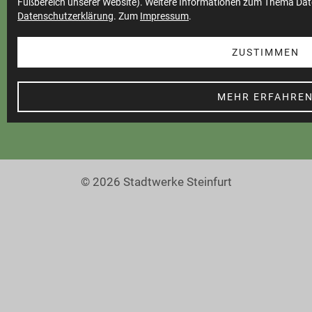
Fußbereich unserer Website). Weitere Informationen zum Thema Dat
Datenschutzerklärung
. Zum
Impressum
.
Cookie Einstellungen
Barrierefreiheit
ZUSTIMMEN
MEHR ERFAHRE
© 2026 Stadtwerke Steinfurt