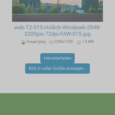
web-T2-015-Hollich-Windpark-2948-
2200pix-72dpi-FAW-015.jpg
image/jpeg
2200x1100
1.9 MB
Herunterladen
Bild in voller Größe anzeigen…