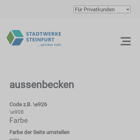
aussenbecken
Code
z.B. \e926
\e908
Farbe
Farbe der Seite umstellen
nein