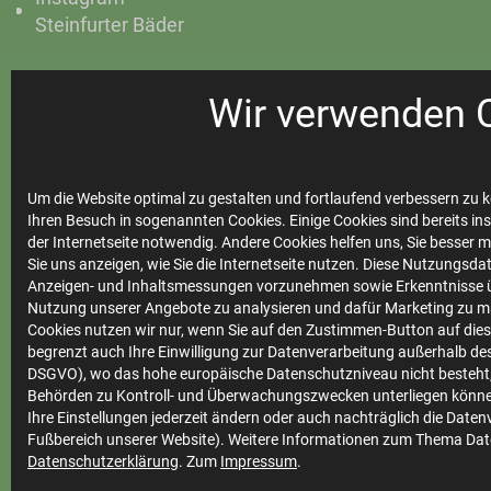
Steinfurter Bäder
Wir verwenden 
Ihre
Stadtwerke
Um die Website optimal zu gestalten und fortlaufend verbessern zu k
Ihren Besuch in sogenannten Cookies. Einige Cookies sind bereits ins
der Internetseite notwendig. Andere Cookies helfen uns, Sie besser 
Sie uns anzeigen, wie Sie die Internetseite nutzen. Diese Nutzungsd
Marktkommunikation
Anzeigen- und Inhaltsmessungen vorzunehmen sowie Erkenntnisse ü
Vertrieb
Nutzung unserer Angebote zu analysieren und dafür Marketing zu m
Cookies nutzen wir nur, wenn Sie auf den Zustimmen-Button auf diese
Impressum
begrenzt auch Ihre Einwilligung zur Datenverarbeitung außerhalb des 
DSGVO), wo das hohe europäische Datenschutzniveau nicht besteht,
Datenschutz
Behörden zu Kontroll- und Überwachungszwecken unterliegen könne
Ihre Einstellungen jederzeit ändern oder auch nachträglich die Date
Teilnahmebedingungen
Fußbereich unserer Website). Weitere Informationen zum Thema Dat
Datenschutzerklärung
. Zum
Impressum
.
Cookie Einstellungen