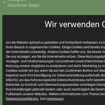
Steinfurter Bäder
Wir verwenden 
Ihre
Stadtwerke
Um die Website optimal zu gestalten und fortlaufend verbessern zu k
Ihren Besuch in sogenannten Cookies. Einige Cookies sind bereits ins
der Internetseite notwendig. Andere Cookies helfen uns, Sie besser 
Sie uns anzeigen, wie Sie die Internetseite nutzen. Diese Nutzungsd
Marktkommunikation
Anzeigen- und Inhaltsmessungen vorzunehmen sowie Erkenntnisse ü
Vertrieb
Nutzung unserer Angebote zu analysieren und dafür Marketing zu m
Cookies nutzen wir nur, wenn Sie auf den Zustimmen-Button auf diese
Impressum
begrenzt auch Ihre Einwilligung zur Datenverarbeitung außerhalb des 
DSGVO), wo das hohe europäische Datenschutzniveau nicht besteht,
Datenschutz
Behörden zu Kontroll- und Überwachungszwecken unterliegen könne
Ihre Einstellungen jederzeit ändern oder auch nachträglich die Date
Teilnahmebedingungen
Fußbereich unserer Website). Weitere Informationen zum Thema Dat
Datenschutzerklärung
. Zum
Impressum
.
Cookie Einstellungen