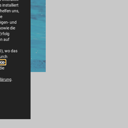
installiert
helfen uns,
ie
igen- und
owie die
Erfolg
on auf
O), wo das
durch
ie-
die
lärung
.