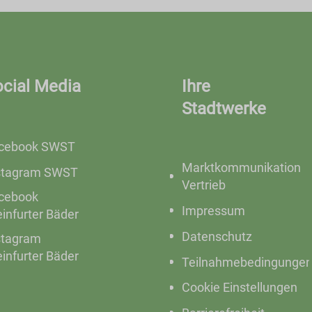
ocial Media
Ihre
Stadtwerke
cebook SWST
Marktkommunikation
stagram SWST
Vertrieb
cebook
Impressum
einfurter Bäder
Datenschutz
stagram
einfurter Bäder
Teilnahmebedingunge
Cookie Einstellungen