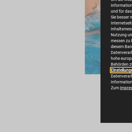
Information
und für das
Sie besser 
Internetsei
Inhaltsmes
Nutzung un
messen zu k
diesem Bann
Datenverarb
hohe europä
Behörden z
Einstellung
Datenverarb
Informatio
Zum
Impre