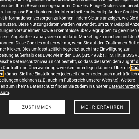
en über Ihren Besuch in sogenannten Cookies. Einige Cookies sind bereits 
 reibungslose Funktionieren der Internetseite notwendig. Andere Cookies 
mit Informationen versorgen zu können, indem Sie uns anzeigen, wie Sie d
te nutzen. Diese Nutzungsdaten werden verwendet, um zum Beispiel Anze
sungen vorzunehmen sowie Erkenntnisse über Zielgruppen zu gewinnen s
serer Angebote zu analysieren und dafür Marketing zu machen und den 
önnen. Diese Cookies nutzen wir nur, wenn Sie auf den Zustimmen-Butt
er klicken. Dies umfasst zeitlich begrenzt auch Ihre Einwilligung zur
eitung außerhalb des EWR wie in den USA (Art. 49 Abs. 1 S.1 lit. a DSGV
ische Datenschutzniveau nicht besteht, so dass die Daten dem Zugriff 
u Kontroll- und Überwachungszwecken unterliegen können. Über die
Cook
en
können Sie Ihre Einstellungen jederzeit ändern oder auch nachträglich 
eitungen ablehnen (z.B. auch im Fußbereich unserer Website). Weitere
Wasserballturnier.png
nen zum Thema Datenschutz finden Sie zudem in unserer
Datenschutzerk
ssum
.
image/png
1080x1080
1.1 MB
ZUSTIMMEN
MEHR ERFAHREN
Herunterladen
Bild in voller Größe anzeigen…