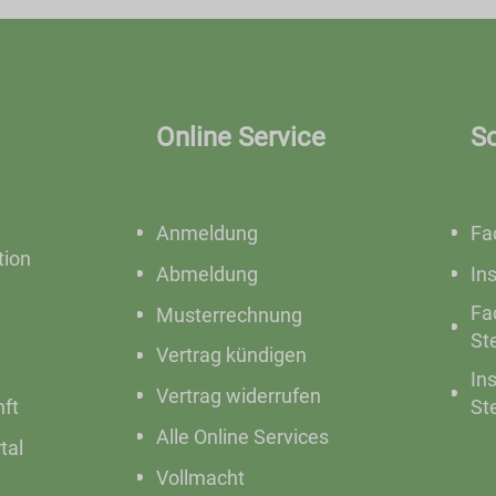
Online Service
S
Anmeldung
Fa
ion
Abmeldung
In
Fa
Musterrechnung
St
Vertrag kündigen
In
Vertrag widerrufen
nft
St
Alle Online Services
tal
Vollmacht