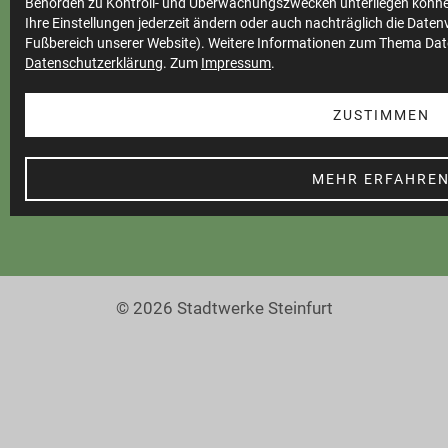
Behörden zu Kontroll- und Überwachungszwecken unterliegen könne
Datenschutz
Ihre Einstellungen jederzeit ändern oder auch nachträglich die Date
Fußbereich unserer Website). Weitere Informationen zum Thema Dat
Teilnahmebedingungen
Datenschutzerklärung
. Zum
Impressum
.
Cookie Einstellungen
ZUSTIMMEN
Barrierefreiheit
MEHR ERFAHRE
© 2026 Stadtwerke Steinfurt