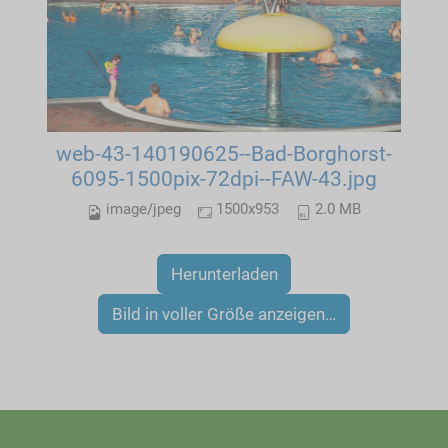
web-43-140190625--Bad-Borghorst-
6095-1500pix-72dpi--FAW-43.jpg
image/jpeg
1500x953
2.0 MB
Herunterladen
Bild in voller Größe anzeigen…