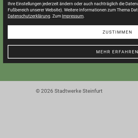
Ihre Einstellungen jederzeit ändern oder auch nachträglich die Date
Teilnahmebedingungen
Fußbereich unserer Website). Weitere Informationen zum Thema Dat
Datenschutzerklärung
. Zum
Impressum
.
Cookie Einstellungen
Barrierefreiheit
ZUSTIMMEN
MEHR ERFAHRE
© 2026 Stadtwerke Steinfurt