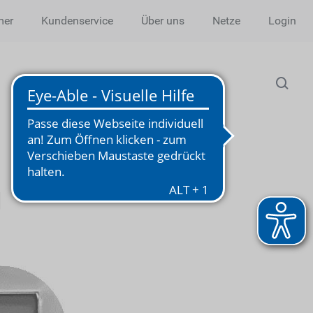
mer
Kundenservice
Über uns
Netze
Login
g