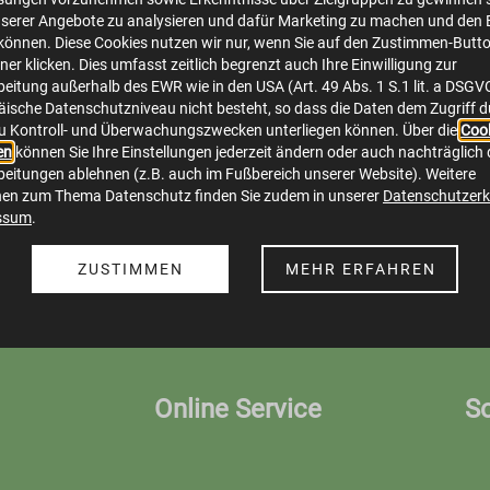
serer Angebote zu analysieren und dafür Marketing zu machen und den 
önnen. Diese Cookies nutzen wir nur, wenn Sie auf den Zustimmen-Butt
er klicken. Dies umfasst zeitlich begrenzt auch Ihre Einwilligung zur
Beispiel Digitaler Zähler Bezug für HP.jpg
eitung außerhalb des EWR wie in den USA (Art. 49 Abs. 1 S.1 lit. a DSGV
ische Datenschutzniveau nicht besteht, so dass die Daten dem Zugriff 
image/jpeg
726x570
81.5 KB
u Kontroll- und Überwachungszwecken unterliegen können. Über die
Cook
en
können Sie Ihre Einstellungen jederzeit ändern oder auch nachträglich 
eitungen ablehnen (z.B. auch im Fußbereich unserer Website). Weitere
Herunterladen
Bild in voller Größe anzeigen…
nen zum Thema Datenschutz finden Sie zudem in unserer
Datenschutzerk
ssum
.
ZUSTIMMEN
MEHR ERFAHREN
Online Service
S