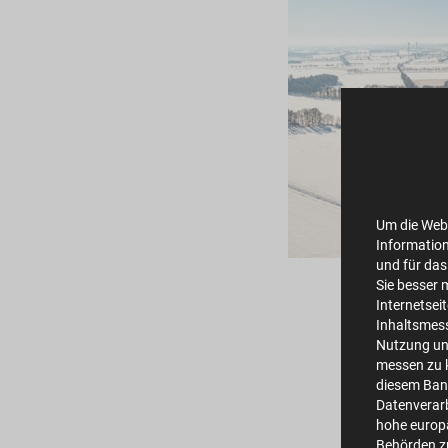
Um die Webs
Information
und für das
Sie besser 
Internetsei
Inhaltsmes
Nutzung un
messen zu k
diesem Bann
Datenverarb
hohe europä
Behörden z