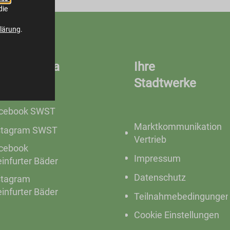
die
lärung
.
ocial Media
Ihre
Stadtwerke
cebook SWST
Marktkommunikation
stagram SWST
Vertrieb
cebook
Impressum
einfurter Bäder
Datenschutz
stagram
einfurter Bäder
Teilnahmebedingunge
Cookie Einstellungen