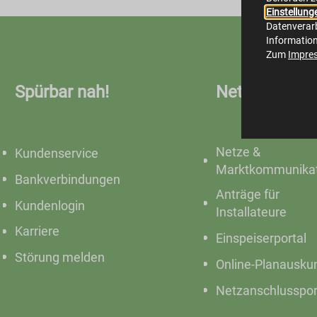
Einstellung
Datenverarb
Informatio
Zum
Impre
Spürbar nah!
Netze
Netze &
Kundenservice
Marktkommunikat
Bankverbindungen
Anträge für
Kundenlogin
Installateure
Karriere
Einspeiserportal
Störung melden
Online-Planausku
Netzanschlusspor