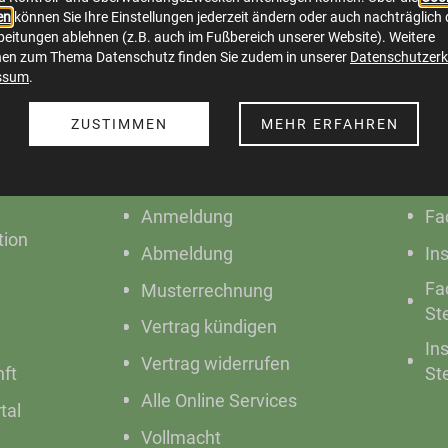
en
können Sie Ihre Einstellungen jederzeit ändern oder auch nachträglich 
eitungen ablehnen (z.B. auch im Fußbereich unserer Website). Weitere
nen zum Thema Datenschutz finden Sie zudem in unserer
Datenschutzerk
ssum
.
ZUSTIMMEN
MEHR ERFAHREN
Online Service
S
Anmeldung
Fa
ion
Abmeldung
In
Fa
Musterrechnung
St
Vertrag kündigen
In
Vertrag widerrufen
nft
St
Alle Online Services
tal
Vollmacht