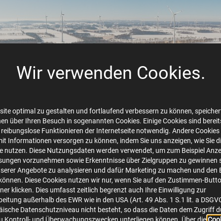
Wir verwenden Cookies.
ite optimal zu gestalten und fortlaufend verbessern zu können, speichert
en über Ihren Besuch in sogenannten Cookies. Einige Cookies sind bereits 
 reibungslose Funktionieren der Internetseite notwendig. Andere Cookies 
Hollich--1_Jörg Tiemann-min.jpg
mit Informationen versorgen zu können, indem Sie uns anzeigen, wie Sie d
te nutzen. Diese Nutzungsdaten werden verwendet, um zum Beispiel Anze
image/jpeg
7993x3401
6.0 MB
sungen vorzunehmen sowie Erkenntnisse über Zielgruppen zu gewinnen s
serer Angebote zu analysieren und dafür Marketing zu machen und den 
önnen. Diese Cookies nutzen wir nur, wenn Sie auf den Zustimmen-Butt
Herunterladen
Bild in voller Größe anzeigen…
er klicken. Dies umfasst zeitlich begrenzt auch Ihre Einwilligung zur
eitung außerhalb des EWR wie in den USA (Art. 49 Abs. 1 S.1 lit. a DSGV
ische Datenschutzniveau nicht besteht, so dass die Daten dem Zugriff 
u Kontroll- und Überwachungszwecken unterliegen können. Über die
Cook