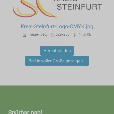
Kreis-Steinfurt-Logo-CMYK.jpg
image/jpeg
629x250
41.5 KB
Herunterladen
Bild in voller Größe anzeigen…
Spürbar nah!