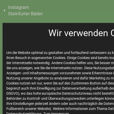
Instagram
Steinfurter Bäder
Wir verwenden 
Ihre
Stadtwerke
Um die Website optimal zu gestalten und fortlaufend verbessern zu k
Ihren Besuch in sogenannten Cookies. Einige Cookies sind bereits ins
der Internetseite notwendig. Andere Cookies helfen uns, Sie besser 
Sie uns anzeigen, wie Sie die Internetseite nutzen. Diese Nutzungsd
Marktkommunikation
Anzeigen- und Inhaltsmessungen vorzunehmen sowie Erkenntnisse ü
Vertrieb
Nutzung unserer Angebote zu analysieren und dafür Marketing zu m
Cookies nutzen wir nur, wenn Sie auf den Zustimmen-Button auf diese
Impressum
begrenzt auch Ihre Einwilligung zur Datenverarbeitung außerhalb des 
DSGVO), wo das hohe europäische Datenschutzniveau nicht besteht,
Datenschutz
Behörden zu Kontroll- und Überwachungszwecken unterliegen könne
Ihre Einstellungen jederzeit ändern oder auch nachträglich die Date
Teilnahmebedingungen
Fußbereich unserer Website). Weitere Informationen zum Thema Dat
Datenschutzerklärung
. Zum
Impressum
.