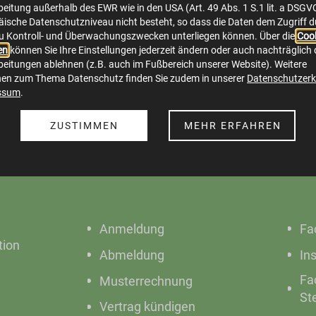
eitung außerhalb des EWR wie in den USA (Art. 49 Abs. 1 S.1 lit. a DSGV
ische Datenschutzniveau nicht besteht, so dass die Daten dem Zugriff 
Herunterladen
Bild in voller Größe anzeigen…
u Kontroll- und Überwachungszwecken unterliegen können. Über die
Cook
en
können Sie Ihre Einstellungen jederzeit ändern oder auch nachträglich 
eitungen ablehnen (z.B. auch im Fußbereich unserer Website). Weitere
nen zum Thema Datenschutz finden Sie zudem in unserer
Datenschutzerk
ssum
.
ZUSTIMMEN
MEHR ERFAHREN
Online Service
S
Anmeldung
Fa
ion
Abmeldung
In
Fa
Musterrechnung
St
Vertrag kündigen