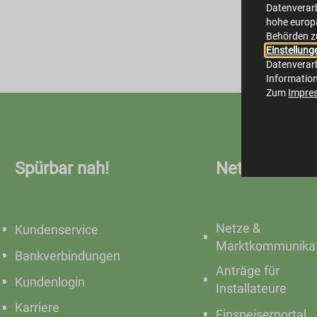
Datenverarb
hohe europä
Behörden z
Einstellung
Datenverarb
Informatio
Zum
Impre
Spürbar nah!
Netze
Netze &
Kundenservice
Marktkommunikat
Bankverbindungen
Anträge für
Kundenlogin
Installateure
Karriere
Einspeiserportal