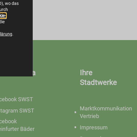
O), wo das
durch
ie-
die
lärung
.
ocial Media
Ihre
Stadtwerke
cebook SWST
Marktkommunikation
stagram SWST
Vertrieb
cebook
Impressum
einfurter Bäder