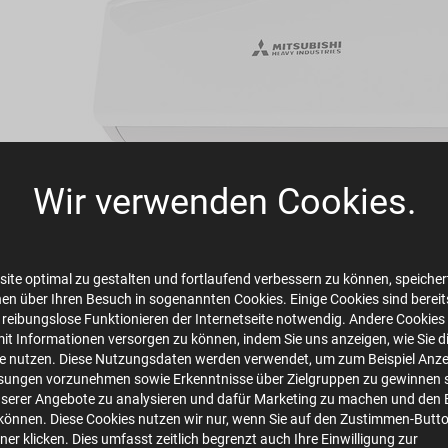
Wir verwenden Cookies.
ite optimal zu gestalten und fortlaufend verbessern zu können, speichert
en über Ihren Besuch in sogenannten Cookies. Einige Cookies sind bereits 
 reibungslose Funktionieren der Internetseite notwendig. Andere Cookies 
mit Informationen versorgen zu können, indem Sie uns anzeigen, wie Sie d
te nutzen. Diese Nutzungsdaten werden verwendet, um zum Beispiel Anze
sungen vorzunehmen sowie Erkenntnisse über Zielgruppen zu gewinnen s
mhi_bild_set_src20-35zs_srk.jpg
serer Angebote zu analysieren und dafür Marketing zu machen und den 
image/jpeg
1339x758
62.8 KB
önnen. Diese Cookies nutzen wir nur, wenn Sie auf den Zustimmen-Butt
er klicken. Dies umfasst zeitlich begrenzt auch Ihre Einwilligung zur