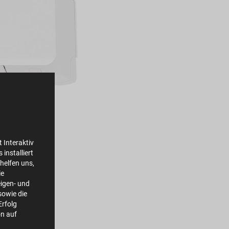
 Interaktiv
installiert
helfen uns,
ie
igen- und
owie die
Erfolg
on auf