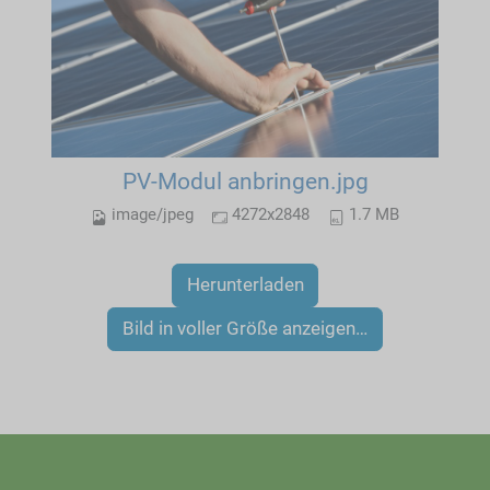
PV-Modul anbringen.jpg
image/jpeg
4272x2848
1.7 MB
Herunterladen
Bild in voller Größe anzeigen…