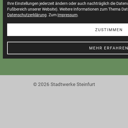
Ihre Einstellungen jederzeit ändern oder auch nachträglich die Date
Teilnahmebedingungen
Fußbereich unserer Website). Weitere Informationen zum Thema Dat
Datenschutzerklärung
. Zum
Impressum
.
Cookie Einstellungen
Barrierefreiheit
ZUSTIMMEN
MEHR ERFAHRE
© 2026 Stadtwerke Steinfurt