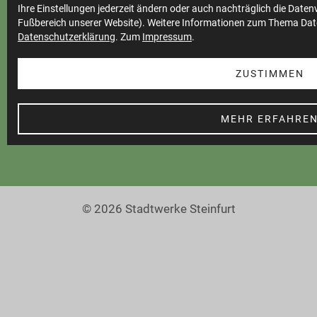
Ihre Einstellungen jederzeit ändern oder auch nachträglich die Date
Teilnahmebedingungen
Fußbereich unserer Website). Weitere Informationen zum Thema Dat
Datenschutzerklärung
. Zum
Impressum
.
Cookie Einstellungen
Barrierefreiheit
ZUSTIMMEN
MEHR ERFAHRE
© 2026 Stadtwerke Steinfurt