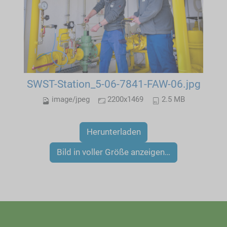
SWST-Station_5-06-7841-FAW-06.jpg
image/jpeg
2200x1469
2.5 MB
Herunterladen
Bild in voller Größe anzeigen…