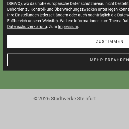
Impressum
DSGVO), wo das hohe europäische Datenschutzniveau nicht besteht,
Behörden zu Kontroll- und Überwachungszwecken unterliegen könne
Datenschutz
Ihre Einstellungen jederzeit ändern oder auch nachträglich die Date
Fußbereich unserer Website). Weitere Informationen zum Thema Dat
Teilnahmebedingungen
Datenschutzerklärung
. Zum
Impressum
.
Cookie Einstellungen
ZUSTIMMEN
Barrierefreiheit
MEHR ERFAHRE
© 2026 Stadtwerke Steinfurt