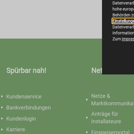
Datenverarb
hohe europä
Behörden z
Einstellung
Datenverarb
Informatio
Zum
Impre
Spürbar nah!
Netze
Netze &
Kundenservice
Marktkommunikat
Bankverbindungen
Anträge für
Kundenlogin
Installateure
Karriere
Einspeiserportal