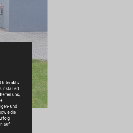
 Interaktiv
installiert
helfen uns,
ie
igen- und
owie die
Erfolg
on auf