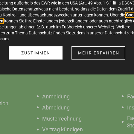
eitung außerhalb des EWR wie in den USA (Art. 49 Abs. 1 S.1 lit. a DSGV
ische Datenschutzniveau nicht besteht, so dass die Daten dem Zugriff 
Herunterladen
Bild in voller Größe anzeigen…
u Kontroll- und Überwachungszwecken unterliegen können. Über die
Cook
en
können Sie Ihre Einstellungen jederzeit ändern oder auch nachträglich 
eitungen ablehnen (z.B. auch im Fußbereich unserer Website). Weitere
nen zum Thema Datenschutz finden Sie zudem in unserer
Datenschutzerk
ssum
.
ZUSTIMMEN
MEHR ERFAHREN
Online Service
S
Anmeldung
Fa
ion
Abmeldung
In
Fa
Musterrechnung
St
Vertrag kündigen