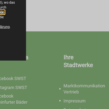
O), wo das
durch
ie-
die
lärung
.
ocial Media
Ihre
Stadtwerke
cebook SWST
Marktkommunikation
stagram SWST
Vertrieb
cebook
Impressum
einfurter Bäder