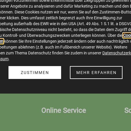
sungen vorzunehmen sowie Erkenntnisse über Zielgruppen zu gewinnen s
serer Angebote zu analysieren und dafür Marketing zu machen und den 
önnen. Diese Cookies nutzen wir nur, wenn Sie auf den Zustimmen-Butt
er klicken. Dies umfasst zeitlich begrenzt auch Ihre Einwilligung zur
Wasserzähler.png
eitung außerhalb des EWR wie in den USA (Art. 49 Abs. 1 S.1 lit. a DSGV
ische Datenschutzniveau nicht besteht, so dass die Daten dem Zugriff 
image/png
804x601
612.5 KB
u Kontroll- und Überwachungszwecken unterliegen können. Über die
Cook
en
können Sie Ihre Einstellungen jederzeit ändern oder auch nachträglich 
eitungen ablehnen (z.B. auch im Fußbereich unserer Website). Weitere
Herunterladen
Bild in voller Größe anzeigen…
nen zum Thema Datenschutz finden Sie zudem in unserer
Datenschutzerk
ssum
.
ZUSTIMMEN
MEHR ERFAHREN
Online Service
S