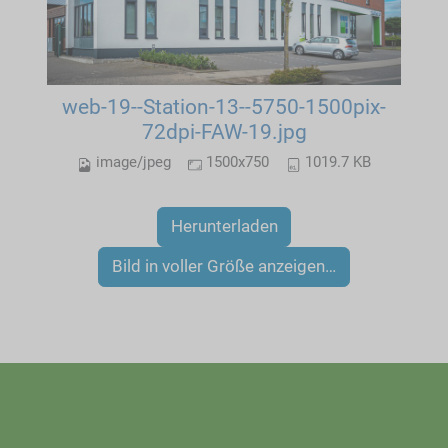
web-19--Station-13--5750-1500pix-
72dpi-FAW-19.jpg
image/jpeg
1500x750
1019.7 KB
Herunterladen
Bild in voller Größe anzeigen…