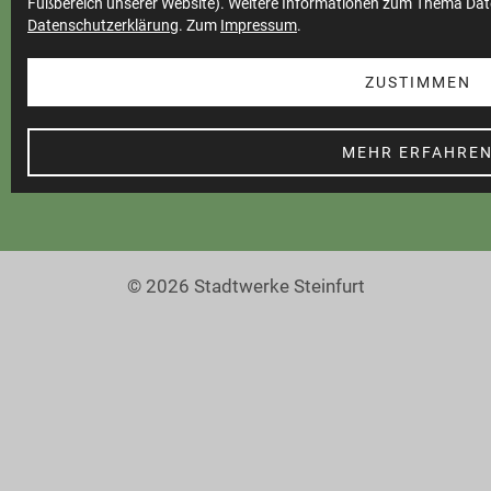
Fußbereich unserer Website). Weitere Informationen zum Thema Dat
Datenschutzerklärung
. Zum
Impressum
.
Cookie Einstellungen
Barrierefreiheit
ZUSTIMMEN
MEHR ERFAHRE
© 2026 Stadtwerke Steinfurt