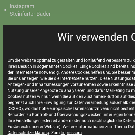
Instagram
Steinfurter Bäder
Wir verwenden 
Ihre
Stadtwerke
Um die Website optimal zu gestalten und fortlaufend verbessern zu k
Ihren Besuch in sogenannten Cookies. Einige Cookies sind bereits ins
der Internetseite notwendig. Andere Cookies helfen uns, Sie besser 
Sie uns anzeigen, wie Sie die Internetseite nutzen. Diese Nutzungsd
Marktkommunikation
Anzeigen- und Inhaltsmessungen vorzunehmen sowie Erkenntnisse ü
Vertrieb
Nutzung unserer Angebote zu analysieren und dafür Marketing zu m
Cookies nutzen wir nur, wenn Sie auf den Zustimmen-Button auf diese
Impressum
begrenzt auch Ihre Einwilligung zur Datenverarbeitung außerhalb des 
DSGVO), wo das hohe europäische Datenschutzniveau nicht besteht,
Datenschutz
Behörden zu Kontroll- und Überwachungszwecken unterliegen könne
Ihre Einstellungen jederzeit ändern oder auch nachträglich die Date
Teilnahmebedingungen
Fußbereich unserer Website). Weitere Informationen zum Thema Dat
Datenschutzerklärung
. Zum
Impressum
.
Cookie Einstellungen