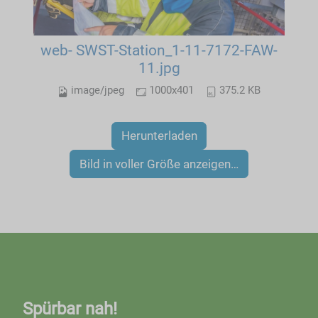
web- SWST-Station_1-11-7172-FAW-
11.jpg
image/jpeg
1000x401
375.2 KB
Herunterladen
Bild in voller Größe anzeigen…
Spürbar nah!