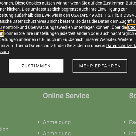
önnen. Diese Cookies nutzen wir nur, wenn Sie auf den Zustimmen-Butt
0513-20150513-1957-Bauernschaften_abend-mi
er klicken. Dies umfasst zeitlich begrenzt auch Ihre Einwilligung zur
image/jpeg
5472x3648
2.2 MB
eitung außerhalb des EWR wie in den USA (Art. 49 Abs. 1 S.1 lit. a DSGV
ische Datenschutzniveau nicht besteht, so dass die Daten dem Zugriff 
u Kontroll- und Überwachungszwecken unterliegen können. Über die
Cook
en
können Sie Ihre Einstellungen jederzeit ändern oder auch nachträglich 
Herunterladen
Bild in voller Größe anzeigen…
eitungen ablehnen (z.B. auch im Fußbereich unserer Website). Weitere
nen zum Thema Datenschutz finden Sie zudem in unserer
Datenschutzerk
ssum
.
ZUSTIMMEN
MEHR ERFAHREN
Online Service
S
Anmeldung
Fa
ion
Abmeldung
In