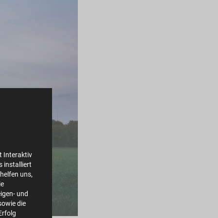
 Interaktiv
installiert
helfen uns,
ie
igen- und
owie die
Erfolg