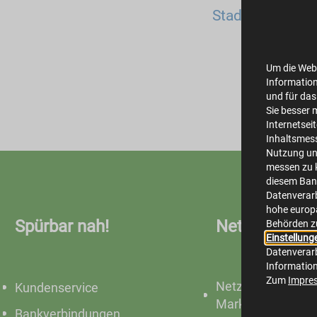
Stadtwerke Ste
applic
Um die Webs
Information
und für das
Sie besser 
Internetsei
Inhaltsmes
Nutzung un
messen zu k
diesem Bann
Datenverarb
hohe europä
Spürbar nah!
Netze
Behörden z
Einstellung
Datenverarb
Informatio
Zum
Impre
Netze &
Kundenservice
Marktkommunikat
Bankverbindungen