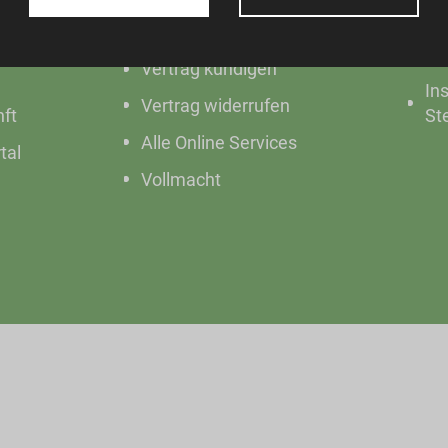
Fa
Musterrechnung
St
Vertrag kündigen
In
Vertrag widerrufen
nft
St
Alle Online Services
tal
Vollmacht