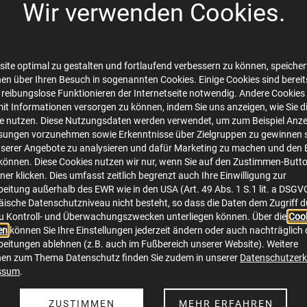
Wir verwenden Cookies.
infurt GmbH_Kontaktdatenblatt Strom NB_Stand 
ation/vnd.openxmlformats-officedocument.spreadsheetml.sheet
ite optimal zu gestalten und fortlaufend verbessern zu können, speichert
Herunterladen
en über Ihren Besuch in sogenannten Cookies. Einige Cookies sind bereits 
 reibungslose Funktionieren der Internetseite notwendig. Andere Cookies 
mit Informationen versorgen zu können, indem Sie uns anzeigen, wie Sie d
te nutzen. Diese Nutzungsdaten werden verwendet, um zum Beispiel Anze
sungen vorzunehmen sowie Erkenntnisse über Zielgruppen zu gewinnen s
serer Angebote zu analysieren und dafür Marketing zu machen und den 
önnen. Diese Cookies nutzen wir nur, wenn Sie auf den Zustimmen-Butt
er klicken. Dies umfasst zeitlich begrenzt auch Ihre Einwilligung zur
eitung außerhalb des EWR wie in den USA (Art. 49 Abs. 1 S.1 lit. a DSGV
ische Datenschutzniveau nicht besteht, so dass die Daten dem Zugriff 
Online Service
S
u Kontroll- und Überwachungszwecken unterliegen können. Über die
Cook
en
können Sie Ihre Einstellungen jederzeit ändern oder auch nachträglich 
eitungen ablehnen (z.B. auch im Fußbereich unserer Website). Weitere
nen zum Thema Datenschutz finden Sie zudem in unserer
Datenschutzerk
ssum
.
Anmeldung
Fa
ion
Abmeldung
In
ZUSTIMMEN
MEHR ERFAHREN