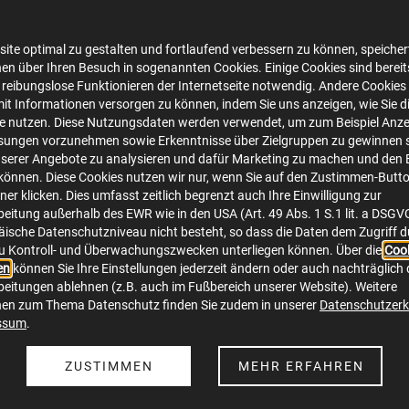
ite optimal zu gestalten und fortlaufend verbessern zu können, speichert
en über Ihren Besuch in sogenannten Cookies. Einige Cookies sind bereits 
 reibungslose Funktionieren der Internetseite notwendig. Andere Cookies 
mit Informationen versorgen zu können, indem Sie uns anzeigen, wie Sie d
te nutzen. Diese Nutzungsdaten werden verwendet, um zum Beispiel Anze
sungen vorzunehmen sowie Erkenntnisse über Zielgruppen zu gewinnen s
serer Angebote zu analysieren und dafür Marketing zu machen und den 
rahmenvertrag_Gas
önnen. Diese Cookies nutzen wir nur, wenn Sie auf den Zustimmen-Butt
er klicken. Dies umfasst zeitlich begrenzt auch Ihre Einwilligung zur
eitung außerhalb des EWR wie in den USA (Art. 49 Abs. 1 S.1 lit. a DSGV
ische Datenschutzniveau nicht besteht, so dass die Daten dem Zugriff 
u Kontroll- und Überwachungszwecken unterliegen können. Über die
Cook
en
können Sie Ihre Einstellungen jederzeit ändern oder auch nachträglich 
eitungen ablehnen (z.B. auch im Fußbereich unserer Website). Weitere
nen zum Thema Datenschutz finden Sie zudem in unserer
Datenschutzerk
ssum
.
MRV-Messstellenrahmenvertrag_Gas.pdf
ZUSTIMMEN
MEHR ERFAHREN
application/pdf
169.2 KB