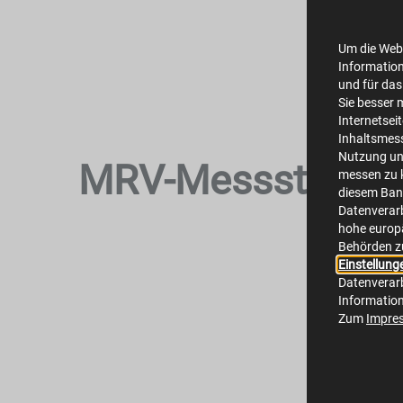
Um die Webs
Information
und für das
Sie besser 
Internetsei
Inhaltsmes
Nutzung un
MRV-Messstellen
messen zu k
diesem Bann
Datenverarb
hohe europä
Behörden z
Einstellung
Datenverarb
Informatio
Zum
Impre