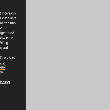
 Interaktiv
installiert
helfen uns,
ie
igen- und
owie die
Erfolg
on auf
O), wo das
durch
ie-
die
lärung
.