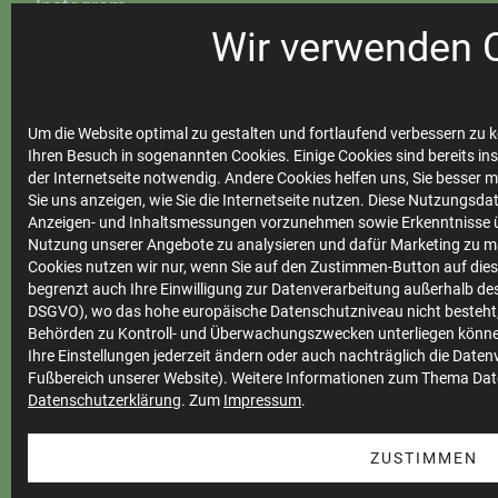
Instagram
Steinfurter Bäder
Wir verwenden 
Um die Website optimal zu gestalten und fortlaufend verbessern zu k
Ihre
Ihren Besuch in sogenannten Cookies. Einige Cookies sind bereits ins
der Internetseite notwendig. Andere Cookies helfen uns, Sie besser 
Stadtwerke
Sie uns anzeigen, wie Sie die Internetseite nutzen. Diese Nutzungsd
Anzeigen- und Inhaltsmessungen vorzunehmen sowie Erkenntnisse ü
Nutzung unserer Angebote zu analysieren und dafür Marketing zu m
Cookies nutzen wir nur, wenn Sie auf den Zustimmen-Button auf diese
Marktkommunikation
begrenzt auch Ihre Einwilligung zur Datenverarbeitung außerhalb des 
DSGVO), wo das hohe europäische Datenschutzniveau nicht besteht,
Vertrieb
Behörden zu Kontroll- und Überwachungszwecken unterliegen könne
Impressum
Ihre Einstellungen jederzeit ändern oder auch nachträglich die Date
Fußbereich unserer Website). Weitere Informationen zum Thema Dat
Datenschutz
Datenschutzerklärung
. Zum
Impressum
.
Teilnahmebedingungen
ZUSTIMMEN
Cookie Einstellungen