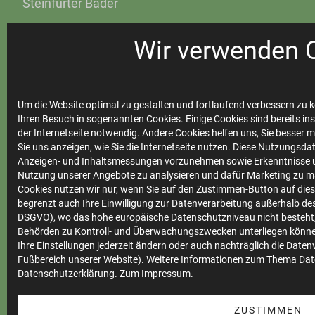
Steinfurter Bäder
Instagram
Wir verwenden 
Steinfurter Bäder
Um die Website optimal zu gestalten und fortlaufend verbessern zu k
Ihren Besuch in sogenannten Cookies. Einige Cookies sind bereits ins
Ihre
der Internetseite notwendig. Andere Cookies helfen uns, Sie besser 
Stadtwerke
Sie uns anzeigen, wie Sie die Internetseite nutzen. Diese Nutzungsd
Anzeigen- und Inhaltsmessungen vorzunehmen sowie Erkenntnisse ü
Nutzung unserer Angebote zu analysieren und dafür Marketing zu m
Cookies nutzen wir nur, wenn Sie auf den Zustimmen-Button auf diese
begrenzt auch Ihre Einwilligung zur Datenverarbeitung außerhalb des 
Marktkommunikation
DSGVO), wo das hohe europäische Datenschutzniveau nicht besteht,
Vertrieb
Behörden zu Kontroll- und Überwachungszwecken unterliegen könne
Ihre Einstellungen jederzeit ändern oder auch nachträglich die Date
Impressum
Fußbereich unserer Website). Weitere Informationen zum Thema Dat
Datenschutzerklärung
. Zum
Impressum
.
Datenschutz
Teilnahmebedingungen
ZUSTIMMEN