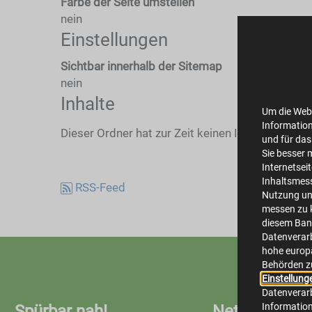
Farbe der Seite umstellen
nein
Einstellungen
Sichtbar innerhalb der Sitemap
nein
Inhalte
Um die Webs
Information
Dieser Ordner hat zur Zeit keinen Inhalt.
und für das
Sie besser 
Internetsei
Inhaltsmes
RSS-Feed
Nutzung un
messen zu k
diesem Bann
Datenverarb
hohe europä
Behörden z
Einstellung
Datenverarb
Informatio
Spürbar nah!
Netze