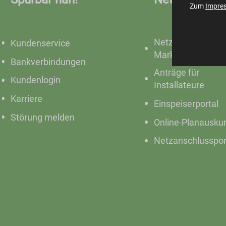
Zum
Impre
Netze &
Kundenservice
Marktkommunikat
Bankverbindungen
Anträge für
Kundenlogin
Installateure
Karriere
Einspeiserportal
Störung melden
Online-Planausku
Netzanschlusspor