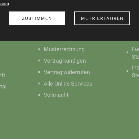
ssum
.
ZUSTIMMEN
MEHR ERFAHREN
Anmeldung
Fa
ion
Abmeldung
In
Fa
Musterrechnung
St
Vertrag kündigen
In
Vertrag widerrufen
nft
St
Alle Online Services
tal
Vollmacht