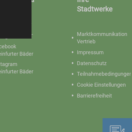
Stadtwerke
cebook SWST
Marktkommunikation
stagram SWST
Vertrieb
cebook
Impressum
einfurter Bäder
Datenschutz
stagram
einfurter Bäder
Teilnahmebedingunge
Cookie Einstellungen
Barrierefreiheit