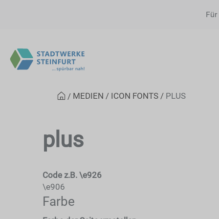
Für
MEDIEN
ICON FONTS
PLUS
plus
Code
z.B. \e926
\e906
Farbe