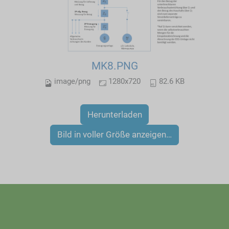
MK8.PNG
image/png
1280x720
82.6 KB
Herunterladen
Bild in voller Größe anzeigen…