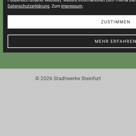
Fußbereich unserer Website). Weitere Informationen zum Thema Dat
Datenschutzerklärung
. Zum
Impressum
.
Cookie Einstellungen
Barrierefreiheit
ZUSTIMMEN
MEHR ERFAHRE
© 2026 Stadtwerke Steinfurt