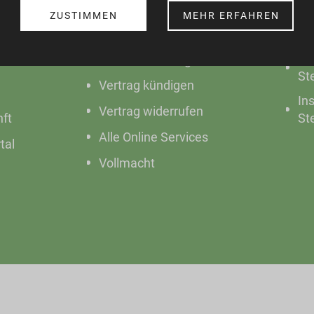
Anmeldung
Fa
ZUSTIMMEN
MEHR ERFAHREN
ion
Abmeldung
In
Fa
Musterrechnung
St
Vertrag kündigen
In
Vertrag widerrufen
nft
St
Alle Online Services
tal
Vollmacht