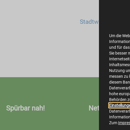
Stadtwerke Steinf
applic
Um die Webs
Information
und für das
Sie besser 
Internetsei
Inhaltsmes
Nutzung un
messen zu k
diesem Bann
Datenverarb
hohe europä
Behörden z
Einstellung
Spürbar nah!
Netze
Datenverarb
Informatio
Zum
Impre