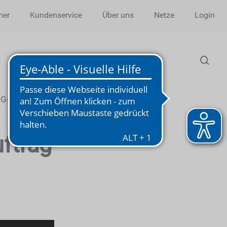
mer
Kundenservice
Über uns
Netze
Login
NG-ANSCHLUSSNUTZUNG.XLSX
ftrag-