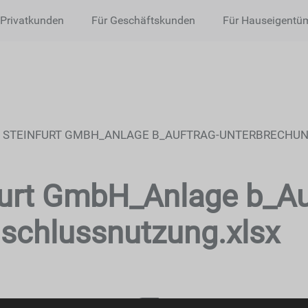
 Privatkunden
Für Geschäftskunden
Für Hauseigentü
 STEINFURT GMBH_ANLAGE B_AUFTRAG-UNTERBRECHU
furt GmbH_Anlage b_Au
schlussnutzung.xlsx