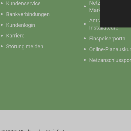
Netze &
Kundenservice
Marktkommunikat
Bankverbindungen
Anträge für
Kundenlogin
Installateure
Karriere
Einspeiserportal
Störung melden
Online-Planausku
Netzanschlusspor