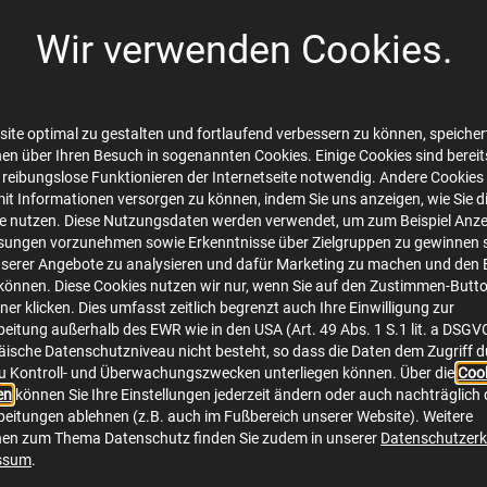
Wir verwenden Cookies.
urt GmbH_Anlage b_Auftrag-Unterbrechung-Ans
ation/vnd.openxmlformats-officedocument.spreadsheetml.sheet
ite optimal zu gestalten und fortlaufend verbessern zu können, speichert
en über Ihren Besuch in sogenannten Cookies. Einige Cookies sind bereits 
 reibungslose Funktionieren der Internetseite notwendig. Andere Cookies 
Herunterladen
mit Informationen versorgen zu können, indem Sie uns anzeigen, wie Sie d
te nutzen. Diese Nutzungsdaten werden verwendet, um zum Beispiel Anze
sungen vorzunehmen sowie Erkenntnisse über Zielgruppen zu gewinnen s
serer Angebote zu analysieren und dafür Marketing zu machen und den 
önnen. Diese Cookies nutzen wir nur, wenn Sie auf den Zustimmen-Butt
er klicken. Dies umfasst zeitlich begrenzt auch Ihre Einwilligung zur
eitung außerhalb des EWR wie in den USA (Art. 49 Abs. 1 S.1 lit. a DSGV
ische Datenschutzniveau nicht besteht, so dass die Daten dem Zugriff 
u Kontroll- und Überwachungszwecken unterliegen können. Über die
Cook
en
können Sie Ihre Einstellungen jederzeit ändern oder auch nachträglich 
Online Service
S
eitungen ablehnen (z.B. auch im Fußbereich unserer Website). Weitere
nen zum Thema Datenschutz finden Sie zudem in unserer
Datenschutzerk
ssum
.