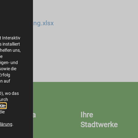
chlussnutzung.xlsx
22.3 KB
 Interaktiv
installiert
helfen uns,
ie
igen- und
owie die
Erfolg
on auf
O), wo das
durch
ie-
die
ocial Media
Ihre
Stadtwerke
lärung
.