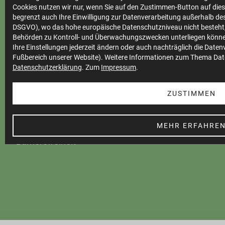
Cookies nutzen wir nur, wenn Sie auf den Zustimmen-Button auf diese
begrenzt auch Ihre Einwilligung zur Datenverarbeitung außerhalb des 
DSGVO), wo das hohe europäische Datenschutzniveau nicht besteht,
Marktkommunikation
Behörden zu Kontroll- und Überwachungszwecken unterliegen könne
Ihre Einstellungen jederzeit ändern oder auch nachträglich die Date
Vertrieb
Fußbereich unserer Website). Weitere Informationen zum Thema Dat
Impressum
Datenschutzerklärung
. Zum
Impressum
.
Datenschutz
ZUSTIMMEN
Teilnahmebedingungen
Cookie Einstellungen
MEHR ERFAHRE
Barrierefreiheit