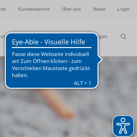
mer
Kundenservice
Über uns
Netze
Login
stenrechner
E-Mobilität
PV-Anlagen