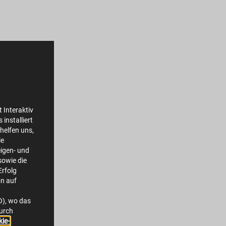
 Interaktiv
installiert
helfen uns,
ie
igen- und
owie die
Erfolg
on auf
O), wo das
durch
ie-