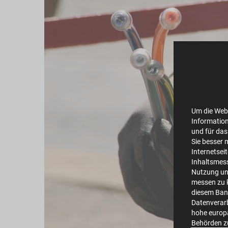
Um die Webs
Information
und für das
Sie besser 
Internetsei
Inhaltsmes
Nutzung un
messen zu k
diesem Bann
Datenverarb
hohe europä
Behörden z