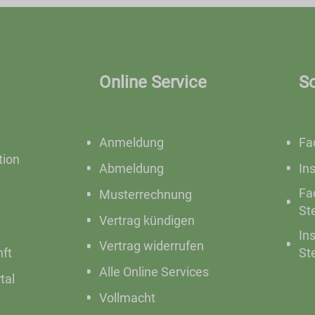
Online Service
S
Anmeldung
Fa
ion
Abmeldung
In
Fa
Musterrechnung
St
Vertrag kündigen
In
Vertrag widerrufen
nft
St
Alle Online Services
tal
Vollmacht