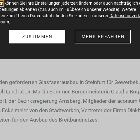
en
können Sie Ihre Einstellungen jederzeit ändern oder auch nachträglich 
eitungen ablehnen (z.B. auch im Fußbereich unserer Website). Weitere
nen zum Thema Datenschutz finden Sie zudem in unserer
Datenschutzerk
en geförderten Glasfa
ssum
.
ZUSTIMMEN
MEHR ERFAHREN
liche Spatenstich für den geförderten Glasfaser
r den geförderten Glasfaserausbau in Steinfurt für Gewerb
ch Landrat Dr. Martin Sommer, Bürgermeisterin Claudia Bög
mbH, der Bezirksregierung Arnsberg, Mitglieder der aconiu
Eckelmeier von den Stadtwerken, Vertreter der Firma Dinkh
eiten für den Ausbau des Breitbandnetzes.