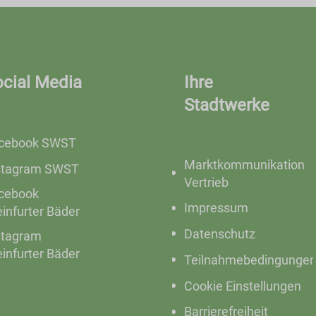
ocial Media
Ihre
Stadtwerke
cebook SWST
Marktkommunikation
stagram SWST
Vertrieb
cebook
Impressum
einfurter Bäder
Datenschutz
stagram
einfurter Bäder
Teilnahmebedingunge
Cookie Einstellungen
Barrierefreiheit