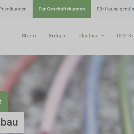
Privatkunden
Für Geschäftskunden
Für Hauseigentü
Strom
Erdgas
Glasfaser
CO2-Ko
e
sbau