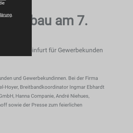
die
lärung
.
serausbau am 7.
ausbau in Steinfurt für Gewerbekunden
ekunden und Gewerbekundinnen. Bei der Firma
el-Hoyer, Breitbandkoordinator Ingmar Ebhardt
m GmbH, Hanna Companie, André Niehues,
off sowie der Presse zum feierlichen