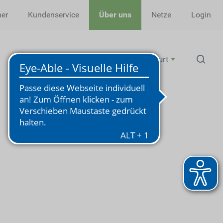
mer
Kundenservice
Über uns
Netze
Login
Profil
Karriere
Wir für Steinfurt