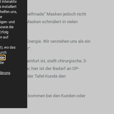
 Interaktiv
installiert
helfen uns,
nd bieten die „selfmade“ Masken jedoch nicht
ie
Kauf solcher Masken schmälert in vielen
igen- und
owie die
Erfolg
on auf
en die nötige Energie. Wir verstehen uns als ein
O), wo das
„… spürbar nah!“.
durch
ie-
nsitz in Steinfurt ist, stellt chirurgische, 3-
die
afel war klar, hier ist der Bedarf an OP-
lärung
.
tzen. Auch darf der Tafel-Kunde den
bergeben. Diese kommen bei den Kunden oder
bar nah!