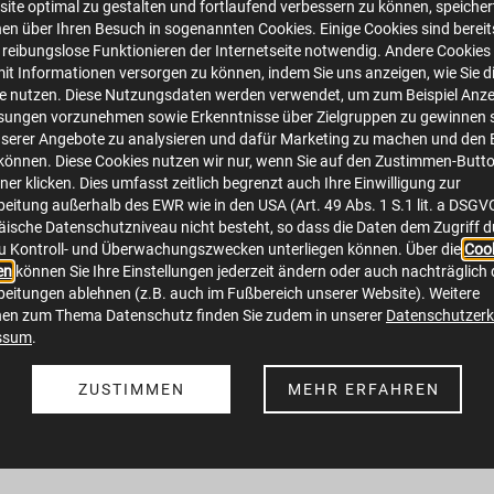
ite optimal zu gestalten und fortlaufend verbessern zu können, speichert
en über Ihren Besuch in sogenannten Cookies. Einige Cookies sind bereits 
 reibungslose Funktionieren der Internetseite notwendig. Andere Cookies 
zverordnung wird regelmäßig aktualisiert. Nach heutigem Sta
mit Informationen versorgen zu können, indem Sie uns anzeigen, wie Sie d
en jetzt OP-Masken bzw. FFP2-Masken getragen werden. Der 
te nutzen. Diese Nutzungsdaten werden verwendet, um zum Beispiel Anze
sungen vorzunehmen sowie Erkenntnisse über Zielgruppen zu gewinnen s
ch.
serer Angebote zu analysieren und dafür Marketing zu machen und den 
önnen. Diese Cookies nutzen wir nur, wenn Sie auf den Zustimmen-Butt
Steinfurter Bürgerinnen und Bürgern zur Seite und geben ihn
er klicken. Dies umfasst zeitlich begrenzt auch Ihre Einwilligung zur
eitung außerhalb des EWR wie in den USA (Art. 49 Abs. 1 S.1 lit. a DSGV
orgungsauftrag hinaus in der Stadt aktiv. Getreu dem Motto 
ische Datenschutzniveau nicht besteht, so dass die Daten dem Zugriff 
u Kontroll- und Überwachungszwecken unterliegen können. Über die
Cook
ellen Sponsoring-Aktion. Die Firma MacAirlaid`s, deren Firme
en
können Sie Ihre Einstellungen jederzeit ändern oder auch nachträglich 
eitungen ablehnen (z.B. auch im Fußbereich unserer Website). Weitere
 in Premiumqualität her. Nach kurzer Kontaktaufnahme zur T
nen zum Thema Datenschutz finden Sie zudem in unserer
Datenschutzerk
amtlich bei der Tafel arbeiten, müssen sich und andere schü
ssum
.
iner OP-Maske bzw. FFP2-Maske betreten.
ZUSTIMMEN
MEHR ERFAHREN
irlaid`s und konnten jetzt
4.680
OP-Masken
an die Tafel ü
ion der Stadtwerker ist im wahrsten Sinn des Wortes …spür