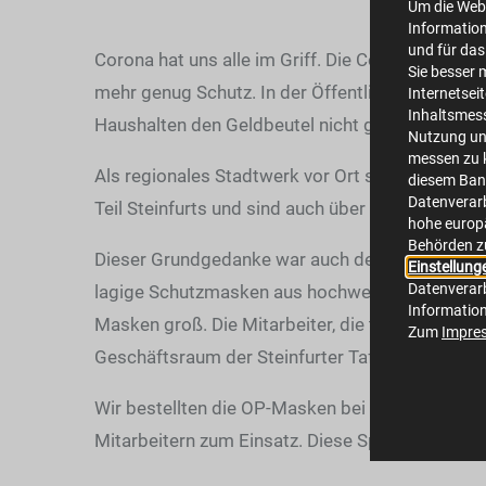
Um die Webs
Information
und für das
Corona hat uns alle im Griff. Die Corona-Schut
Sie besser 
mehr genug Schutz. In der Öffentlichkeit müss
Internetsei
Inhaltsmes
Haushalten den Geldbeutel nicht ganz unerhebli
Nutzung un
messen zu k
Als regionales Stadtwerk vor Ort stehen wir den 
diesem Bann
Datenverarb
Teil Steinfurts und sind auch über unseren Vers
hohe europä
Behörden z
Dieser Grundgedanke war auch der Anstoß zur aktu
Einstellung
Datenverarb
lagige Schutzmasken aus hochwertigem Vliesstoff
Informatio
Masken groß. Die Mitarbeiter, die täglich ehren
Zum
Impre
Geschäftsraum der Steinfurter Tafel nur mit e
Wir bestellten die OP-Masken bei der Firma McA
Mitarbeitern zum Einsatz. Diese Sponsoring-Akt