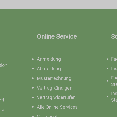
Online Service
S
Anmeldung
Fa
ion
Abmeldung
In
Fa
Musterrechnung
St
Vertrag kündigen
In
Vertrag widerrufen
nft
St
Alle Online Services
tal
Vollmacht