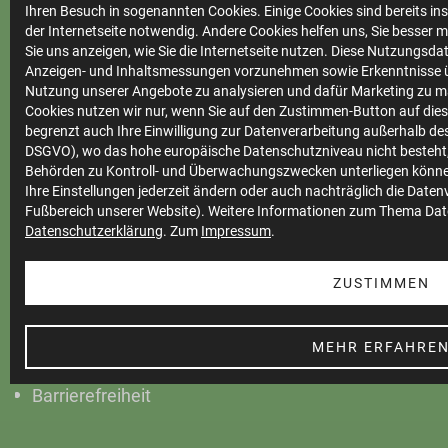
Ihren Besuch in sogenannten Cookies. Einige Cookies sind bereits ins
der Internetseite notwendig. Andere Cookies helfen uns, Sie besser 
Sie uns anzeigen, wie Sie die Internetseite nutzen. Diese Nutzungsd
Ihre
Anzeigen- und Inhaltsmessungen vorzunehmen sowie Erkenntnisse ü
Nutzung unserer Angebote zu analysieren und dafür Marketing zu m
Stadtwerke
Cookies nutzen wir nur, wenn Sie auf den Zustimmen-Button auf diese
begrenzt auch Ihre Einwilligung zur Datenverarbeitung außerhalb des 
DSGVO), wo das hohe europäische Datenschutzniveau nicht besteht,
Behörden zu Kontroll- und Überwachungszwecken unterliegen könne
Marktkommunikation
Ihre Einstellungen jederzeit ändern oder auch nachträglich die Date
Vertrieb
Fußbereich unserer Website). Weitere Informationen zum Thema Dat
Datenschutzerklärung
. Zum
Impressum
.
Impressum
ZUSTIMMEN
Datenschutz
Teilnahmebedingungen
MEHR ERFAHRE
Cookie Einstellungen
Barrierefreiheit