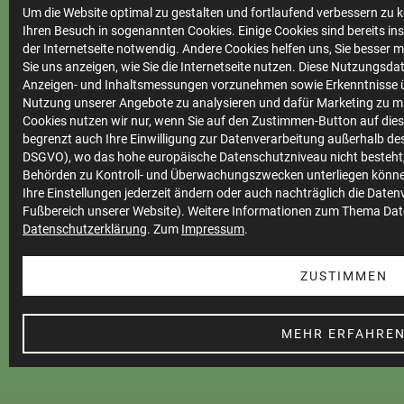
Um die Website optimal zu gestalten und fortlaufend verbessern zu k
Ihren Besuch in sogenannten Cookies. Einige Cookies sind bereits ins
der Internetseite notwendig. Andere Cookies helfen uns, Sie besser 
Sie uns anzeigen, wie Sie die Internetseite nutzen. Diese Nutzungsd
Netze &
Anzeigen- und Inhaltsmessungen vorzunehmen sowie Erkenntnisse ü
Marktkommunikation
Nutzung unserer Angebote zu analysieren und dafür Marketing zu m
Cookies nutzen wir nur, wenn Sie auf den Zustimmen-Button auf diese
Anträge für
begrenzt auch Ihre Einwilligung zur Datenverarbeitung außerhalb des 
Installateure
DSGVO), wo das hohe europäische Datenschutzniveau nicht besteht,
Behörden zu Kontroll- und Überwachungszwecken unterliegen könne
Einspeiserportal
Ihre Einstellungen jederzeit ändern oder auch nachträglich die Date
Fußbereich unserer Website). Weitere Informationen zum Thema Dat
Online-Planauskunft
Datenschutzerklärung
. Zum
Impressum
.
Netzanschlussportal
ZUSTIMMEN
MEHR ERFAHRE
Online Service