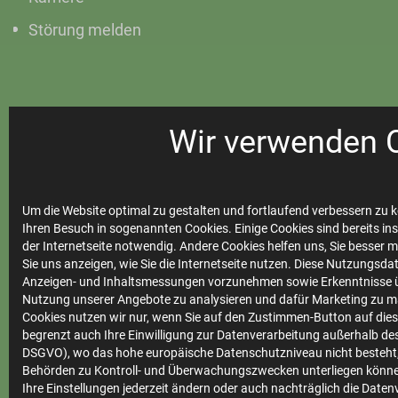
Störung melden
Netze
Wir verwenden 
Netze &
Um die Website optimal zu gestalten und fortlaufend verbessern zu k
Marktkommunikation
Ihren Besuch in sogenannten Cookies. Einige Cookies sind bereits ins
der Internetseite notwendig. Andere Cookies helfen uns, Sie besser 
Anträge für
Sie uns anzeigen, wie Sie die Internetseite nutzen. Diese Nutzungsd
Installateure
Anzeigen- und Inhaltsmessungen vorzunehmen sowie Erkenntnisse ü
Nutzung unserer Angebote zu analysieren und dafür Marketing zu m
Einspeiserportal
Cookies nutzen wir nur, wenn Sie auf den Zustimmen-Button auf diese
begrenzt auch Ihre Einwilligung zur Datenverarbeitung außerhalb des 
Online-Planauskunft
DSGVO), wo das hohe europäische Datenschutzniveau nicht besteht,
Behörden zu Kontroll- und Überwachungszwecken unterliegen könne
Netzanschlussportal
Ihre Einstellungen jederzeit ändern oder auch nachträglich die Date